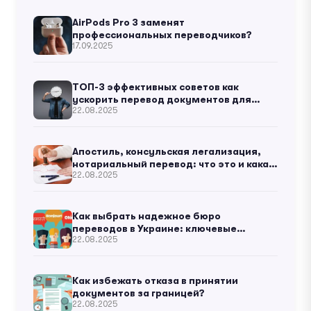
AirPods Pro 3 заменят
профессиональных переводчиков?
17.09.2025
ТОП-3 эффективных советов как
ускорить перевод документов для
22.08.2025
бизнеса
Апостиль, консульская легализация,
нотариальный перевод: что это и какая
22.08.2025
разница?
Как выбрать надежное бюро
переводов в Украине: ключевые
22.08.2025
критерии
Как избежать отказа в принятии
документов за границей?
22.08.2025