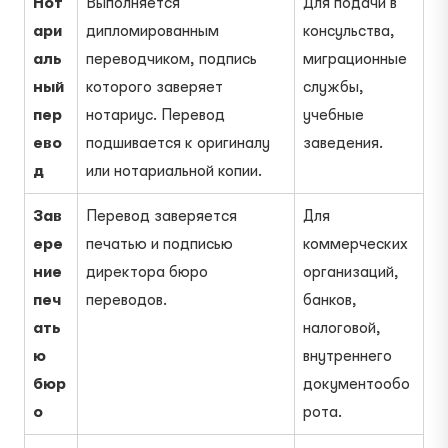
Нот
Выполняется
Для подачи в
ари
дипломированным
консульства,
аль
переводчиком, подпись
миграционные
ный
которого заверяет
службы,
пер
нотариус. Перевод
учебные
ево
подшивается к оригиналу
заведения.
д
или нотариальной копии.
Зав
Перевод заверяется
Для
ере
печатью и подписью
коммерческих
ние
директора бюро
организаций,
печ
переводов.
банков,
ать
налоговой,
ю
внутреннего
бюр
документообо
о
рота.