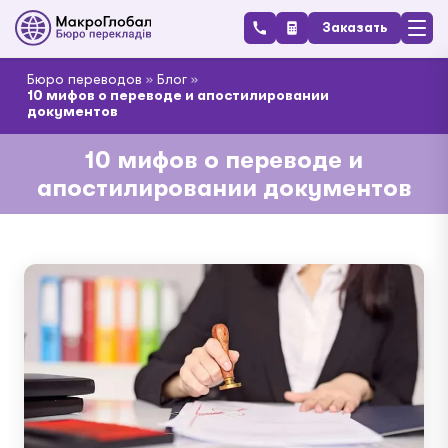
Заказать
Бюро переводов
»
Блог
»
10 мифов о переводе и апостилировании
документов
10 мифов о переводе и
апостилировании документов