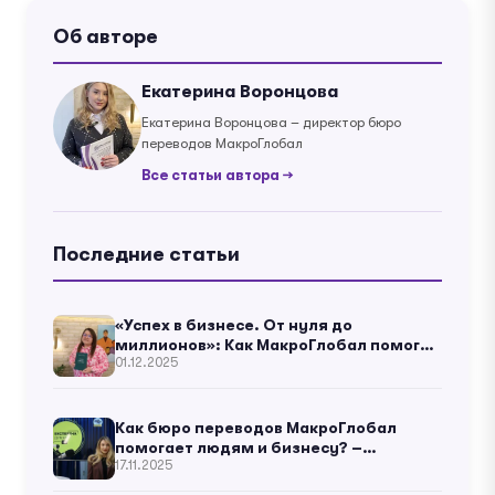
Об авторе
Екатерина Воронцова
Екатерина Воронцова – директор бюро
переводов МакроГлобал
Все статьи автора →
Последние статьи
«Успех в бизнесе. От нуля до
миллионов»: Как МакроГлобал помог
01.12.2025
украинскому бизнес-мысли зазвучать
в мире
Как бюро переводов МакроГлобал
помогает людям и бизнесу? –
17.11.2025
Екатерина Воронцова