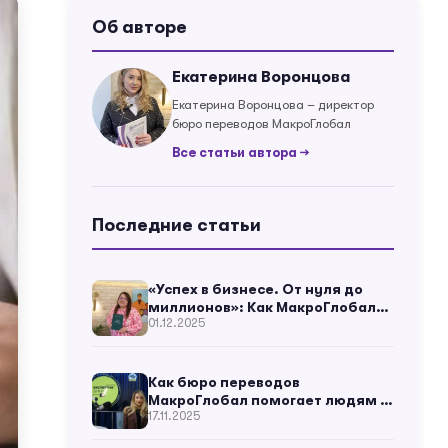
Об авторе
Екатерина Воронцова
Екатерина Воронцова – директор
бюро переводов МакроГлобал
Все статьи автора →
Последние статьи
«Успех в бизнесе. От нуля до
миллионов»: Как МакроГлобал
01.12.2025
помог украинскому бизнес-
мысли зазвучать в мире
Как бюро переводов
МакроГлобал помогает людям и
17.11.2025
бизнесу? – Екатерина Воронцова