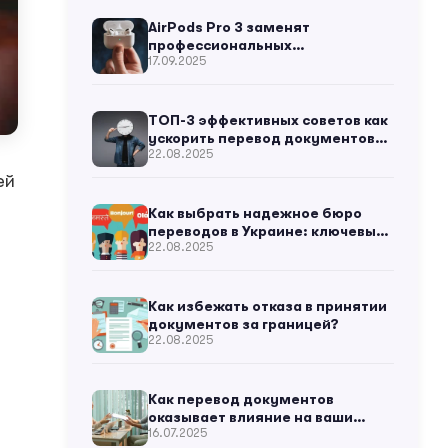
AirPods Pro 3 заменят
профессиональных
17.09.2025
переводчиков?
ТОП-3 эффективных советов как
ускорить перевод документов
22.08.2025
для бизнеса
ей
Как выбрать надежное бюро
переводов в Украине: ключевые
22.08.2025
критерии
Как избежать отказа в принятии
документов за границей?
22.08.2025
Как перевод документов
оказывает влияние на ваши
16.07.2025
жизненные ситуации?