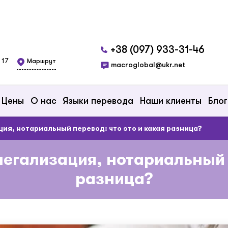
+38 (097) 933-31-46
 17
Маршрут
macroglobal@ukr.net
Цены
О нас
Языки перевода
Наши клиенты
Блог
ция, нотариальный перевод: что это и какая разница?
легализация, нотариальный п
разница?