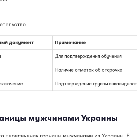
етельство
ный документ
Примечание
а
Для подтверждения обучения
Наличие отметок об отсрочке
аключение
Подтверждение группы инвалидност
границы мужчинами Украины
о пересечения границы мужчинами из Украины. В