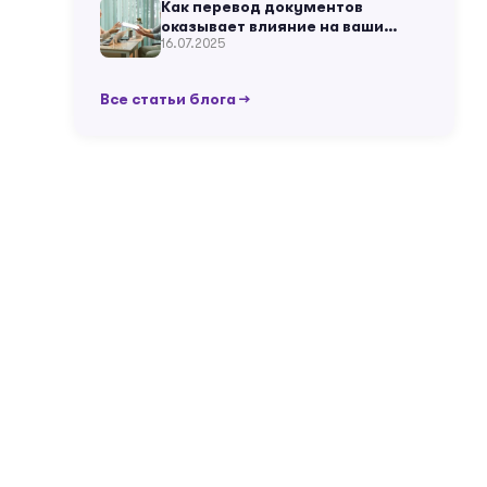
Как перевод документов
оказывает влияние на ваши
16.07.2025
жизненные ситуации?
Все статьи блога →
и