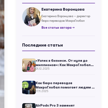
Екатерина Воронцова
Екатерина Воронцова – директор
бюро переводов МакроГлобал
Все статьи автора →
Последние статьи
«Успех в бизнесе. От нуля до
миллионов»: Как МакроГлобал
01.12.2025
помог украинскому бизнес-
мысли зазвучать в мире
Как бюро переводов
МакроГлобал помогает людям и
17.11.2025
бизнесу? – Екатерина Воронцова
AirPods Pro 3 заменят