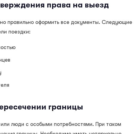
тверждения права на выезд
жно правильно оформить все документы. Следующие
ели поездки:
ностью
нцев
у
теля
ересечении границы
или люди с особыми потребностями. При таком
чения границы. Необходимо иметь нотариально