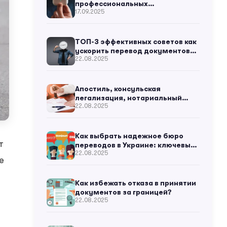
профессиональных
17.09.2025
переводчиков?
ТОП-3 эффективных советов как
ускорить перевод документов
22.08.2025
для бизнеса
Апостиль, консульская
легализация, нотариальный
22.08.2025
перевод: что это и какая
разница?
Как выбрать надежное бюро
т
переводов в Украине: ключевые
22.08.2025
критерии
е
Как избежать отказа в принятии
документов за границей?
22.08.2025