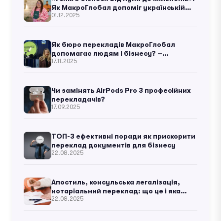
Як МакроГлобал допоміг українській
01.12.2025
бізнес-думці зазвучати у світі
Як бюро перекладів МакроГлобал
допомагає людям і бізнесу? –
17.11.2025
Катерина Воронцова
Чи замінять AirPods Pro 3 професійних
перекладачів?
17.09.2025
ТОП-3 ефективні поради як прискорити
переклад документів для бізнесу
22.08.2025
Апостиль, консульська легалізація,
нотаріальний переклад: що це і яка
22.08.2025
різниця?