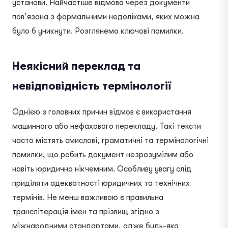
установи. Найчастіше відмова через документи
пов’язана з формальними недоліками, яких можна
було б уникнути. Розглянемо ключові помилки.
Неякісний переклад та
невідповідність термінології
Однією з головних причин відмов є використання
машинного або нефахового перекладу. Такі тексти
часто містять смислові, граматичні та термінологічні
помилки, що робить документ незрозумілим або
навіть юридично нікчемним. Особливу увагу слід
приділяти адекватності юридичних та технічних
термінів. Не менш важливою є правильна
транслітерація імен та прізвищ згідно з
міжнародними стандартами, адже будь-яка