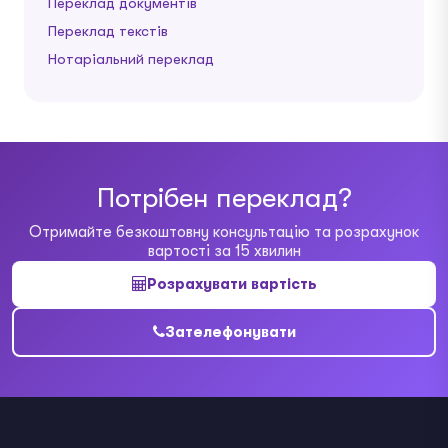
Переклад документів
Переклад текстів
Нотаріальний переклад
Потрібен переклад?
Отримайте безкоштовну консультацію та розрахунок
вартості за 15 хвилин
Розрахувати вартість
Зателефонувати