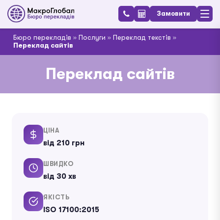
Замовити
Бюро перекладів
»
Послуги
»
Переклад текстів
»
Переклад сайтів
Переклад сайтів
ЦІНА
від 210 грн
ШВИДКО
від 30 хв
ЯКІСТЬ
ISO 17100:2015