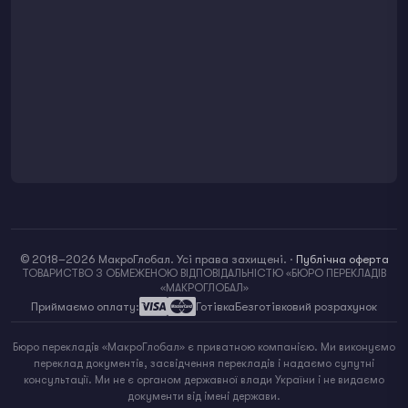
© 2018–2026 МакроГлобал. Усі права захищені.
·
Публічна оферта
ТОВАРИСТВО З ОБМЕЖЕНОЮ ВІДПОВІДАЛЬНІСТЮ «БЮРО ПЕРЕКЛАДІВ
«МАКРОГЛОБАЛ»
Приймаємо оплату:
Готівка
Безготівковий розрахунок
Бюро перекладів «МакроГлобал» є приватною компанією. Ми виконуємо
переклад документів, засвідчення перекладів і надаємо супутні
консультації. Ми не є органом державної влади України і не видаємо
документи від імені держави.