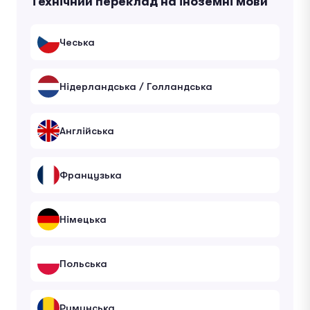
Технічний переклад на іноземні мови
Чеська
Нідерландська / Голландська
Англійська
Французька
Німецька
Польська
Румунська