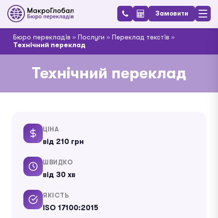
Замовити
Бюро перекладів
»
Послуги
»
Переклад текстів
»
Технічний переклад
Технічний переклад
ЦІНА
від 210 грн
ШВИДКО
від 30 хв
ЯКІСТЬ
ISO 17100:2015