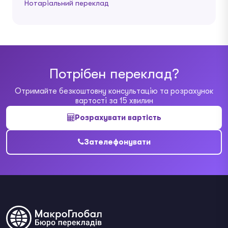
Нотаріальний переклад
Потрібен переклад?
Отримайте безкоштовну консультацію та розрахунок
вартості за 15 хвилин
Розрахувати вартість
Зателефонувати