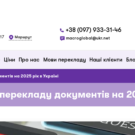
+38 (097) 933-31-46
 17
Маршрут
macroglobal@ukr.net
Ціни
Про нас
Мови перекладу
Наші клієнти
Бло
нтів на 2025 рік в Україні
перекладу документів на 20