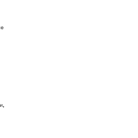
не
и,