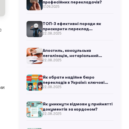
професійних перекладачів?
17.09.2025
ТОП-3 ефективні поради як
прискорити переклад
с
22.08.2025
документів для бізнесу
Апостиль, консульська
легалізація, нотаріальний
22.08.2025
переклад: що це і яка різниця?
Як обрати надійне бюро
перекладів в Україні: ключові
чи
22.08.2025
критерії
Як уникнути відмови у прийнятті
документів за кордоном?
22.08.2025