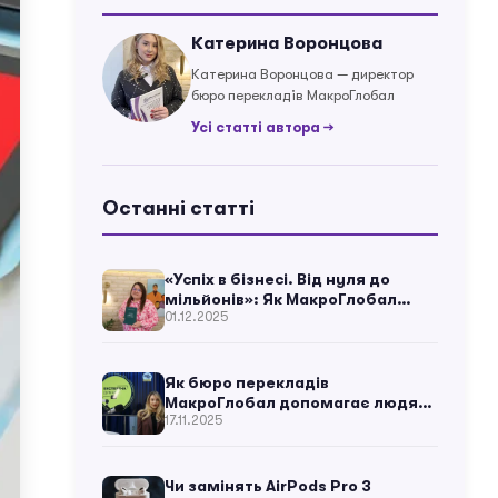
Катерина Воронцова
Катерина Воронцова — директор
бюро перекладів МакроГлобал
Усі статті автора →
Останні статті
«Успіх в бізнесі. Від нуля до
мільйонів»: Як МакроГлобал
01.12.2025
допоміг українській бізнес-
думці зазвучати у світі
Як бюро перекладів
МакроГлобал допомагає людям
17.11.2025
і бізнесу? – Катерина Воронцова
Чи замінять AirPods Pro 3