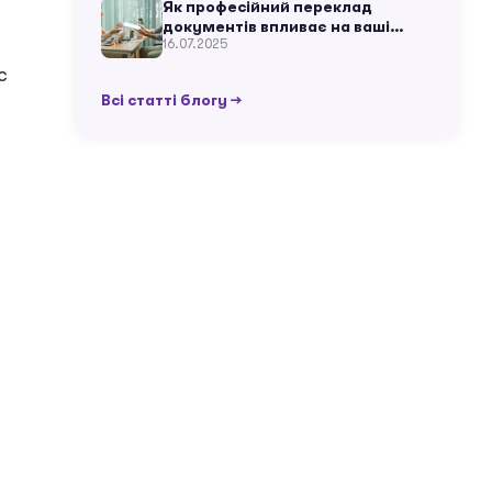
Як професійний переклад
документів впливає на ваші
16.07.2025
життєві ситуації?
с
Всі статті блогу →
з