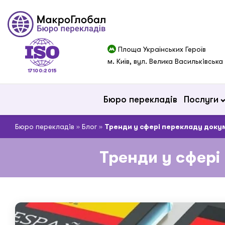
Площа Українських Героїв
м. Київ, вул. Велика Васильківська
17100:2015
Бюро перекладів
Послуги
Бюро перекладів
»
Блог
»
Тренди у сфері перекладу докуме
Тренди у сфері 