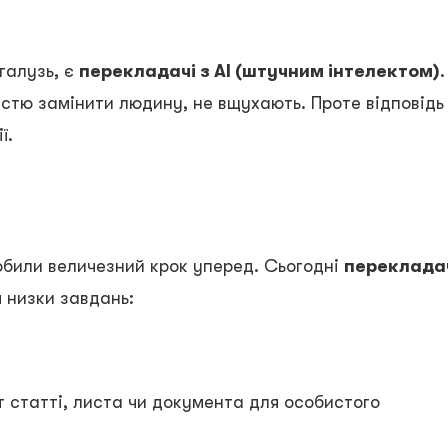
галузь, є
перекладачі з AI (штучним інтелектом)
.
істю замінити людину, не вщухають. Проте відповідь
ї.
обили величезний крок уперед. Сьогодні
переклада
 низки завдань:
т статті, листа чи документа для особистого